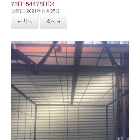
73D154478DD4
投稿日:
2021年11月25日
← 前へ
次へ →