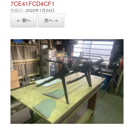
7CE41FCD4CF1
投稿日:
2022年1月24日
← 前へ
次へ →