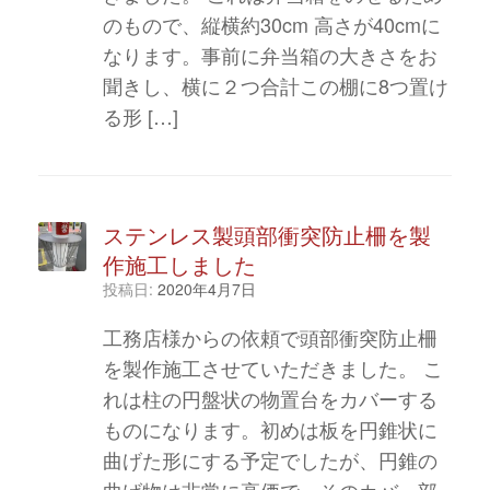
のもので、縦横約30cm 高さが40cmに
なります。事前に弁当箱の大きさをお
聞きし、横に２つ合計この棚に8つ置け
る形 […]
ステンレス製頭部衝突防止柵を製
作施工しました
投稿日:
2020年4月7日
工務店様からの依頼で頭部衝突防止柵
を製作施工させていただきました。 こ
れは柱の円盤状の物置台をカバーする
ものになります。初めは板を円錐状に
曲げた形にする予定でしたが、円錐の
曲げ物は非常に高価で、そのカバー部