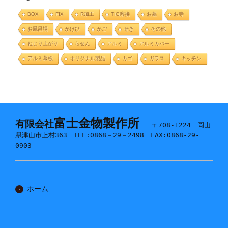
BOX
FIX
R加工
TIG溶接
お墓
お寺
お風呂場
かけひ
かご
せき
その他
ねじり上がり
らせん
アルミ
アルミカバー
アルミ幕板
オリジナル製品
カゴ
ガラス
キッチン
富士金物製作所
有限会社
〒708-1224 岡山
県津山市上村363 TEL:0868－29－2498 FAX:0868-29-
0903
ホーム