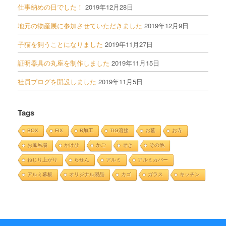
仕事納めの日でした！
2019年12月28日
地元の物産展に参加させていただきました
2019年12月9日
子猫を飼うことになりました
2019年11月27日
証明器具の丸座を制作しました
2019年11月15日
社員ブログを開設しました
2019年11月5日
Tags
BOX
FIX
R加工
TIG溶接
お墓
お寺
お風呂場
かけひ
かご
せき
その他
ねじり上がり
らせん
アルミ
アルミカバー
アルミ幕板
オリジナル製品
カゴ
ガラス
キッチン