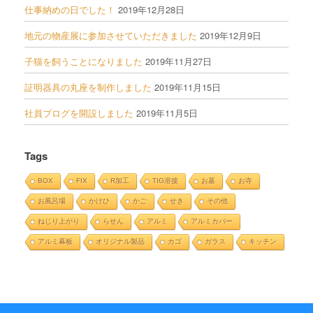
仕事納めの日でした！
2019年12月28日
地元の物産展に参加させていただきました
2019年12月9日
子猫を飼うことになりました
2019年11月27日
証明器具の丸座を制作しました
2019年11月15日
社員ブログを開設しました
2019年11月5日
Tags
BOX
FIX
R加工
TIG溶接
お墓
お寺
お風呂場
かけひ
かご
せき
その他
ねじり上がり
らせん
アルミ
アルミカバー
アルミ幕板
オリジナル製品
カゴ
ガラス
キッチン