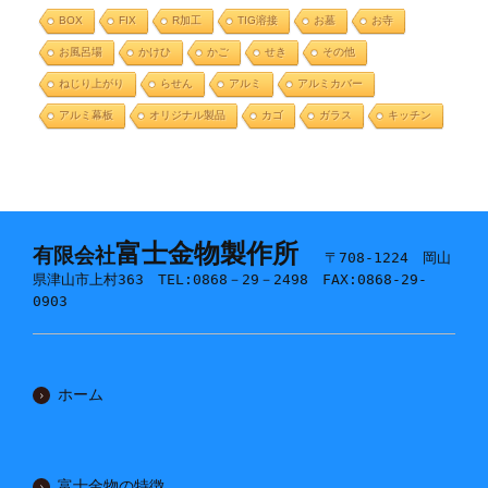
BOX
FIX
R加工
TIG溶接
お墓
お寺
お風呂場
かけひ
かご
せき
その他
ねじり上がり
らせん
アルミ
アルミカバー
アルミ幕板
オリジナル製品
カゴ
ガラス
キッチン
富士金物製作所
有限会社
〒708-1224 岡山
県津山市上村363 TEL:0868－29－2498 FAX:0868-29-
0903
ホーム
富士金物の特徴