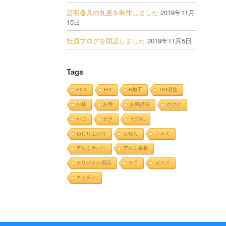
証明器具の丸座を制作しました
2019年11月
15日
社員ブログを開設しました
2019年11月5日
Tags
BOX
FIX
R加工
TIG溶接
お墓
お寺
お風呂場
かけひ
かご
せき
その他
ねじり上がり
らせん
アルミ
アルミカバー
アルミ幕板
オリジナル製品
カゴ
ガラス
キッチン