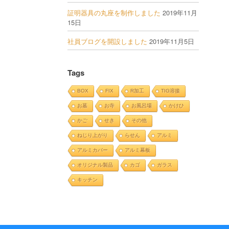
証明器具の丸座を制作しました
2019年11月
15日
社員ブログを開設しました
2019年11月5日
Tags
BOX
FIX
R加工
TIG溶接
お墓
お寺
お風呂場
かけひ
かご
せき
その他
ねじり上がり
らせん
アルミ
アルミカバー
アルミ幕板
オリジナル製品
カゴ
ガラス
キッチン