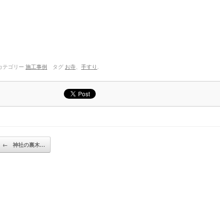
カテゴリー
施工事例
タグ
お寺
、
手すり
.
投稿ナビゲーション
←
神社の裏木…