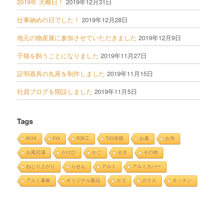
2019年 大晦日！
2019年12月31日
仕事納めの日でした！
2019年12月28日
地元の物産展に参加させていただきました
2019年12月9日
子猫を飼うことになりました
2019年11月27日
証明器具の丸座を制作しました
2019年11月15日
社員ブログを開設しました
2019年11月5日
Tags
BOX
FIX
R加工
TIG溶接
お墓
お寺
お風呂場
かけひ
かご
せき
その他
ねじり上がり
らせん
アルミ
アルミカバー
アルミ幕板
オリジナル製品
カゴ
ガラス
キッチン