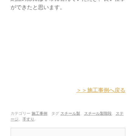
ができたと思います。
＞＞施工事例へ戻る
カテゴリー
施工事例
タグ
スチール製
、
スチール製階段
、
ステ
ージ
、
手すり
.