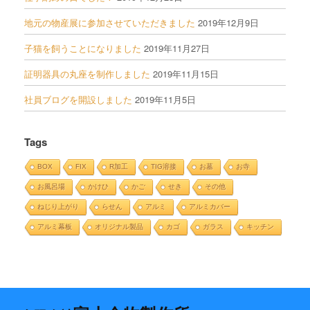
地元の物産展に参加させていただきました
2019年12月9日
子猫を飼うことになりました
2019年11月27日
証明器具の丸座を制作しました
2019年11月15日
社員ブログを開設しました
2019年11月5日
Tags
BOX
FIX
R加工
TIG溶接
お墓
お寺
お風呂場
かけひ
かご
せき
その他
ねじり上がり
らせん
アルミ
アルミカバー
アルミ幕板
オリジナル製品
カゴ
ガラス
キッチン