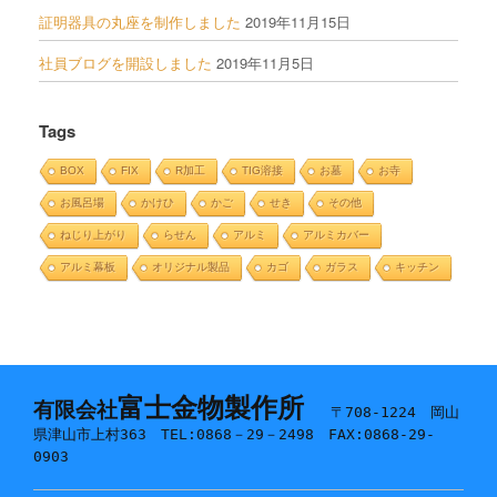
証明器具の丸座を制作しました
2019年11月15日
社員ブログを開設しました
2019年11月5日
Tags
BOX
FIX
R加工
TIG溶接
お墓
お寺
お風呂場
かけひ
かご
せき
その他
ねじり上がり
らせん
アルミ
アルミカバー
アルミ幕板
オリジナル製品
カゴ
ガラス
キッチン
富士金物製作所
有限会社
〒708-1224 岡山
県津山市上村363 TEL:0868－29－2498 FAX:0868-29-
0903