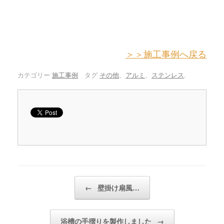
＞＞施工事例へ戻る
カテゴリー
施工事例
タグ
その他
、
アルミ
、
ステンレス
.
投稿ナビゲーション
←
壁掛け扇風…
浴槽の手摺りを製作しました
→