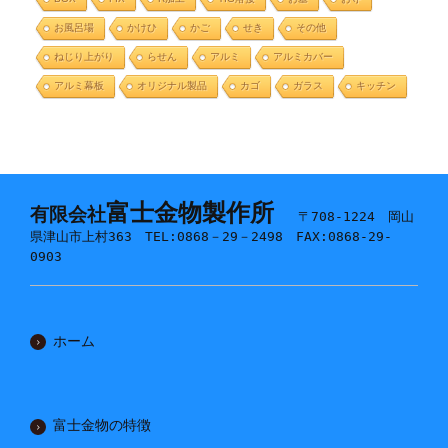
お風呂場
かけひ
かご
せき
その他
ねじり上がり
らせん
アルミ
アルミカバー
アルミ幕板
オリジナル製品
カゴ
ガラス
キッチン
富士金物製作所
有限会社
〒708-1224 岡山
県津山市上村363 TEL:0868－29－2498 FAX:0868-29-
0903
ホーム
富士金物の特徴